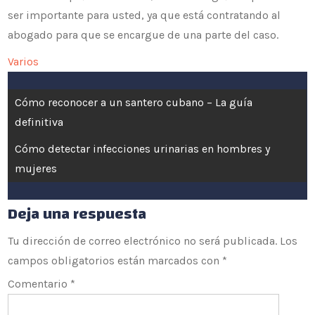
ser importante para usted, ya que está contratando al
abogado para que se encargue de una parte del caso.
Varios
Navegación
Cómo reconocer a un santero cubano – La guía
de
definitiva
Cómo detectar infecciones urinarias en hombres y
entradas
mujeres
Deja una respuesta
Tu dirección de correo electrónico no será publicada.
Los
campos obligatorios están marcados con
*
Comentario
*