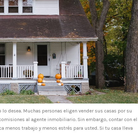
no lo desea. Muchas personas eligen vender sus casas por su
comisiones al agente inmobiliario. Sin embargo, contar con el
ca menos trabajo y menos estrés para usted. Si tu casa lleva