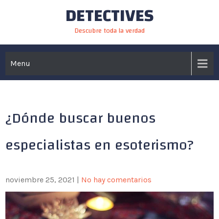
DETECTIVES
Skip
to
Descubre toda la verdad
content
Menu
¿Dónde buscar buenos
especialistas en esoterismo?
noviembre 25, 2021
|
No hay comentarios